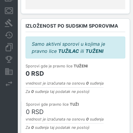
Menice i zaloge
Sudski sporovi
IZLOŽENOST PO SUDSKIM SPOROVIMA
Javne nabavke
Samo aktivni sporovi u kojima je
Dokumenti i objave
pravno lice
TUŽILAC
ili
TUŽENI
Konkurentske kompanije
Sporovi gde je pravno lice
TUŽENI
Nekretnine i imovina
0 RSD
Izvoz
vrednost je izračunata na osnovu
0
suđenja
Za
0
suđenja taj podatak ne postoji
Sporovi gde pravno lice
TUŽI
0 RSD
vrednost je izračunata na osnovu
0
suđenja
Za
0
suđenja taj podatak ne postoji