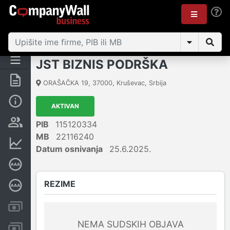
JST BIZNIS PODRŠKA
Rezime
ORAŠAČKA 19
,
37000
,
Kruševac
,
Srbija
Osnovni podaci
AKTIVAN
Vlasnička struktura
PIB
115120334
MB
22116240
Finansijski podaci
Datum osnivanja
25.6.2025.
Sertifikat bonitetne izvrsnosti
REZIME
Dubinska bonitetna ocena
Kreditni limit kompanije
NEMA SUDSKIH OBJAVA
Računi i blokade