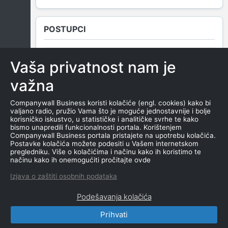
POSTUPCI
Vaša privatnost nam je
NEMA SUDSKIH OBJAVA
važna
Companywall Business koristi kolačiće (engl. cookies) kako bi
valjano radio, pružio Vama što je moguće jednostavnije i bolje
ROČIŠTA
korisničko iskustvo, u statističke i analitičke svrhe te kako
bismo unapredili funkcionalnosti portala. Korištenjem
Companywall Business portala pristajete na upotrebu kolačića.
Postavke kolačića možete podesiti u Vašem internetskom
pregledniku. Više o kolačićima i načinu kako ih koristimo te
NEMA SUDSKIH OBJAVA
načinu kako ih onemogućiti pročitajte ovde
Izjava o zaštiti osobnih podataka
Podešavanja kolačića
Prihvati
CompanyWall Business © 2026
|
Kontakt
|
Uslovi
korišćenja
|
Izjava o privatnosti