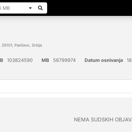
,
26101
,
Pančevo
,
Srbija
IB
103824590
MB
56799974
Datum osnivanja
18
NEMA SUDSKIH OBJAV