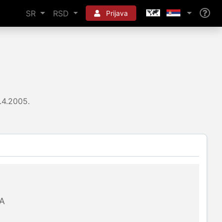
SR
RSD
Prijava
.4.2005.
A