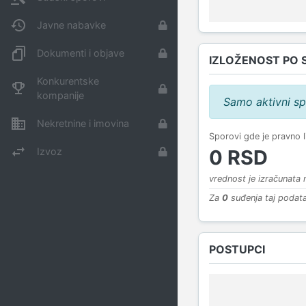
Javne nabavke
Dokumenti i objave
IZLOŽENOST PO 
Konkurentske
kompanije
Samo aktivni sp
Nekretnine i imovina
Sporovi gde je pravno 
Izvoz
0 RSD
vrednost je izračunata
Za
0
suđenja taj podata
POSTUPCI