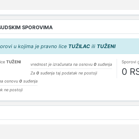
SUDSKIM SPOROVIMA
orovi u kojima je pravno lice
TUŽILAC
ili
TUŽENI
lice
TUŽENI
Sporovi 
vrednost je izračunata na osnovu
0
suđenja
0 R
Za
0
suđenja taj podatak ne postoji
 na osnovu
0
suđenja
k ne postoji