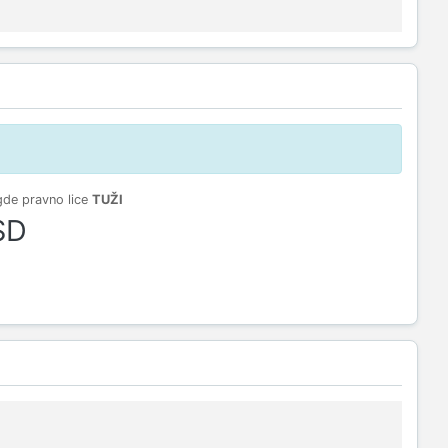
gde pravno lice
TUŽI
SD