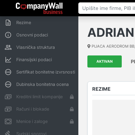
Rezime
ADRIAN
Osnovni podaci
PIJACA AERODROM BB
Vlasnička struktura
Finansijski podaci
P
AKTIVAN
Sertifikat bonitetne izvrsnosti
Dubinska bonitetna ocena
REZIME
Kreditni limit kompanije
Računi i blokade
Menice i zaloge
Sudski sporovi