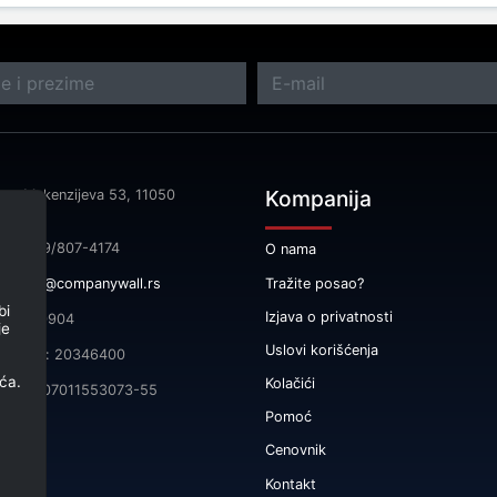
Kompanija
sa: Makenzijeva 53, 11050
rad
fon: 069/807-4174
O nama
Tražite posao?
il:
info@companywall.rs
bi
Izjava o privatnosti
 105340904
je
Uslovi korišćenja
čni broj: 20346400
ća.
Kolačići
165-0007011553073-55
Pomoć
Cenovnik
Kontakt