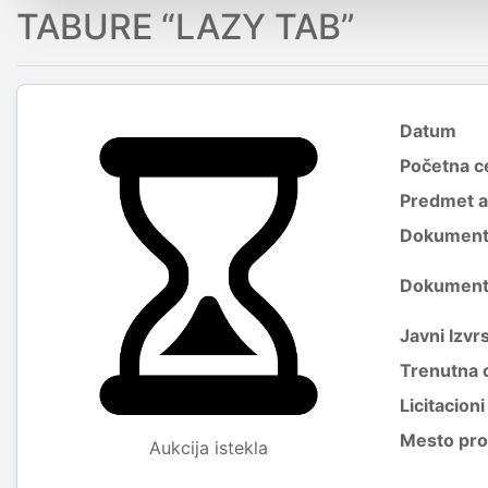
TABURE “LAZY TAB”
Datum
Početna c
Predmet a
Dokumenti 
Dokumenti 
Javni Izvrs
Trenutna 
Licitacion
Mesto pro
Aukcija istekla