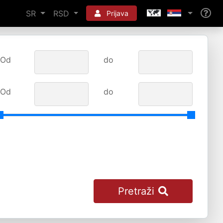
SR
RSD
Prijava
Od
do
Od
do
Pretraži