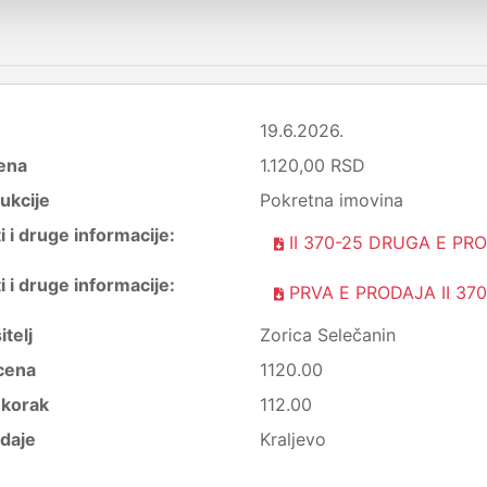
19.6.2026.
ena
1.120,00 RSD
ukcije
Pokretna imovina
i druge informacije:
II 370-25 DRUGA E PR
i druge informacije:
PRVA E PRODAJA II 370
itelj
Zorica Selečanin
cena
1120.00
i korak
112.00
daje
Kraljevo