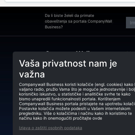
Da li biste želeli da primate
obaveštenja sa portala CompanyWall
Business?
Adre
Beog
Vaša privatnost nam je
Tele
CompanyWall Business od 2013.
važna
godine pomaže subjektima da
E-ma
unaprede poslovanje pronalaženjem i
povezivanjem klijenata.
Companywall Business koristi kolačiće (engl. cookies) kako 
PIB:
valjano radio, pružio Vama što je moguće jednostavnije i bol
CompanyWall Business © 2026
korisničko iskustvo, u statističke i analitičke svrhe te kako
Mati
bismo unapredili funkcionalnosti portala. Korištenjem
Companywall Business portala pristajete na upotrebu kolači
TR: 
Postavke kolačića možete podesiti u Vašem internetskom
pregledniku. Više o kolačićima i načinu kako ih koristimo te
načinu kako ih onemogućiti pročitajte ovde
Izjava o zaštiti osobnih podataka