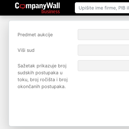
Predmet aukcije
Viši sud
Sažetak prikazuje broj
sudskih postupaka u
toku, broj ročišta i broj
okončanih postupaka.