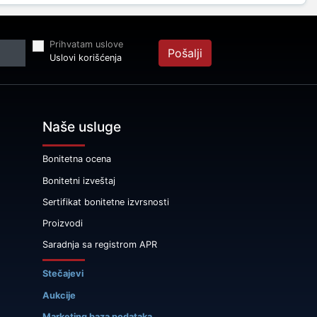
Prihvatam uslove
Pošalji
Uslovi korišćenja
Naše usluge
Bonitetna ocena
Bonitetni izveštaj
Sertifikat bonitetne izvrsnosti
Proizvodi
Saradnja sa registrom APR
Stečajevi
Aukcije
Marketing baza podataka