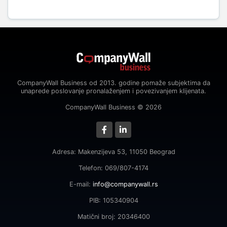
CompanyWall Business od 2013. godine pomaže subjektima da
unaprede poslovanje pronalaženjem i povezivanjem klijenata.
CompanyWall Business © 2026
Adresa: Makenzijeva 53, 11050 Beograd
Telefon: 069/807-4174
E-mail:
info@companywall.rs
PIB: 105340904
Matični broj: 20346400