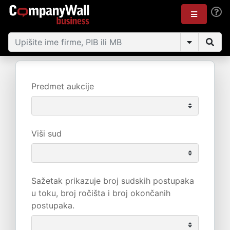
Predmet aukcije
Viši sud
Sažetak prikazuje broj sudskih postupaka
u toku, broj ročišta i broj okončanih
postupaka.