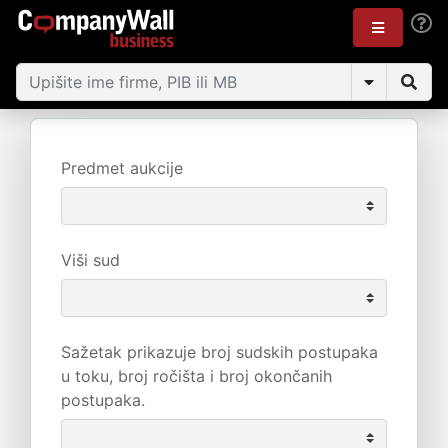
Predmet aukcije
Viši sud
Sažetak prikazuje broj sudskih postupaka
u toku, broj ročišta i broj okončanih
postupaka.