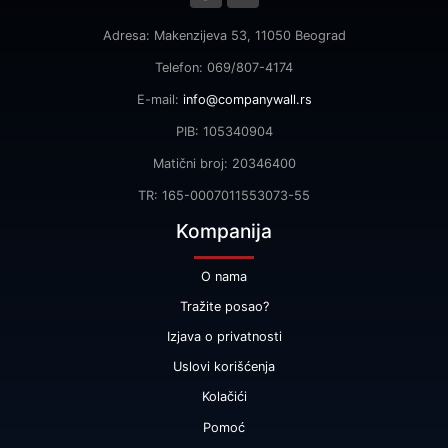
Adresa: Makenzijeva 53, 11050 Beograd
Telefon: 069/807-4174
E-mail:
info@companywall.rs
PIB: 105340904
Matični broj: 20346400
TR: 165-0007011553073-55
Kompanija
O nama
Tražite posao?
Izjava o privatnosti
Uslovi korišćenja
Kolačići
Pomoć