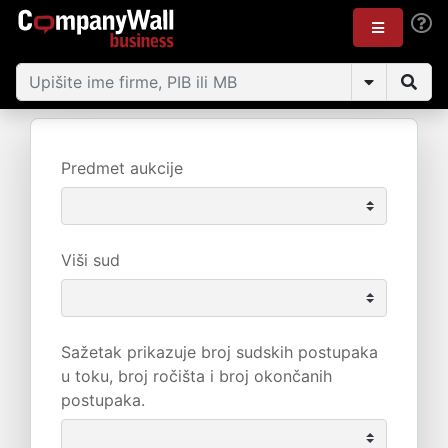
Predmet aukcije
Viši sud
Sažetak prikazuje broj sudskih postupaka
u toku, broj ročišta i broj okončanih
postupaka.