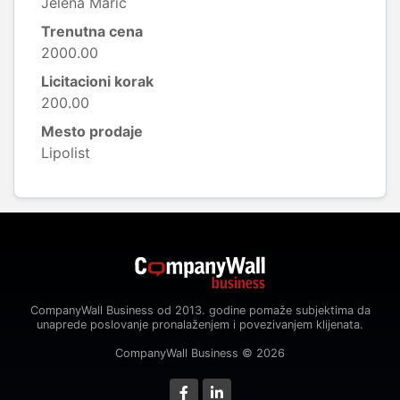
Jelena Marić
Trenutna cena
2000.00
Licitacioni korak
200.00
Mesto prodaje
Lipolist
CompanyWall Business od 2013. godine pomaže subjektima da
unaprede poslovanje pronalaženjem i povezivanjem klijenata.
CompanyWall Business © 2026