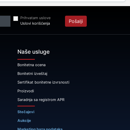
Prihvatam uslove
Pošalji
Uslovi korišćenja
Naše usluge
Bonitetna ocena
Bonitetni izveštaj
Sertifikat bonitetne izvrsnosti
Proizvodi
Saradnja sa registrom APR
Stečajevi
Aukcije
Marketing baza podataka