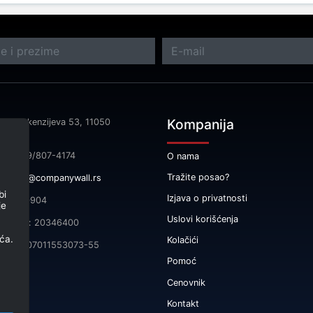
Kompanija
sa: Makenzijeva 53, 11050
rad
fon: 069/807-4174
O nama
Tražite posao?
il:
info@companywall.rs
bi
Izjava o privatnosti
 105340904
je
Uslovi korišćenja
čni broj: 20346400
ća.
Kolačići
165-0007011553073-55
Pomoć
Cenovnik
Kontakt