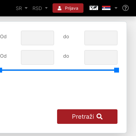
SR
RSD
Prijava
Od
do
Od
do
Pretraži