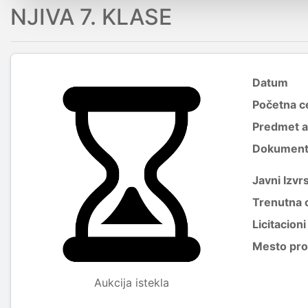
NJIVA 7. KLASE
Datum
Početna c
Predmet a
Dokumenti 
Javni Izvrs
Trenutna 
Licitacion
Mesto pro
Aukcija istekla