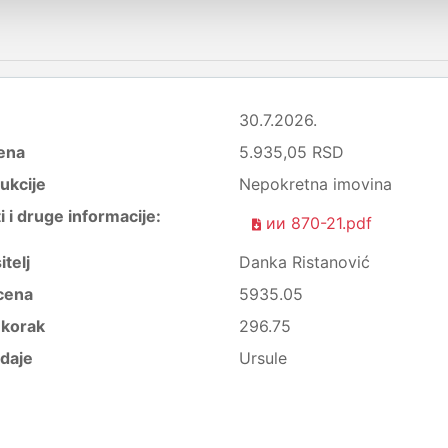
30.7.2026.
ena
5.935,05 RSD
ukcije
Nepokretna imovina
i druge informacije:
ии 870-21.pdf
itelj
Danka Ristanović
cena
5935.05
i korak
296.75
daje
Ursule