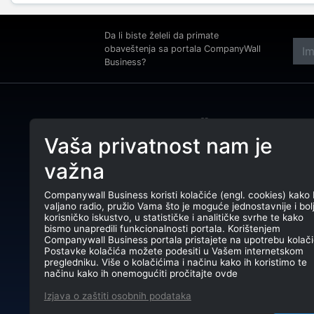
Da li biste želeli da primate
obaveštenja sa portala CompanyWall
Business?
Adre
Beog
Vaša privatnost nam je
Tele
CompanyWall Business od 2013.
važna
godine pomaže subjektima da
E-ma
unaprede poslovanje pronalaženjem i
povezivanjem klijenata.
Companywall Business koristi kolačiće (engl. cookies) kako 
PIB:
valjano radio, pružio Vama što je moguće jednostavnije i bol
CompanyWall Business © 2026
korisničko iskustvo, u statističke i analitičke svrhe te kako
Mati
bismo unapredili funkcionalnosti portala. Korištenjem
Companywall Business portala pristajete na upotrebu kolači
TR: 
Postavke kolačića možete podesiti u Vašem internetskom
pregledniku. Više o kolačićima i načinu kako ih koristimo te
načinu kako ih onemogućiti pročitajte ovde
Izjava o zaštiti osobnih podataka