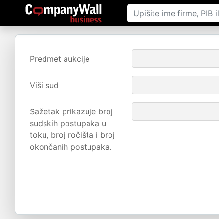
Predmet aukcije
Viši sud
Sažetak prikazuje broj
sudskih postupaka u
toku, broj ročišta i broj
okončanih postupaka.