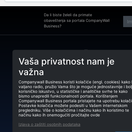
Da li biste želeli da primate
obaveštenja sa portala CompanyWall
Business?
Adre
Beog
Vaša privatnost nam je
Tele
CompanyWall Business od 2013.
važna
godine pomaže subjektima da
E-ma
unaprede poslovanje pronalaženjem i
povezivanjem klijenata.
Companywall Business koristi kolačiće (engl. cookies) kako 
PIB:
valjano radio, pružio Vama što je moguće jednostavnije i bol
CompanyWall Business © 2026
korisničko iskustvo, u statističke i analitičke svrhe te kako
Mati
bismo unapredili funkcionalnosti portala. Korištenjem
Companywall Business portala pristajete na upotrebu kolači
TR: 
Postavke kolačića možete podesiti u Vašem internetskom
pregledniku. Više o kolačićima i načinu kako ih koristimo te
načinu kako ih onemogućiti pročitajte ovde
Izjava o zaštiti osobnih podataka