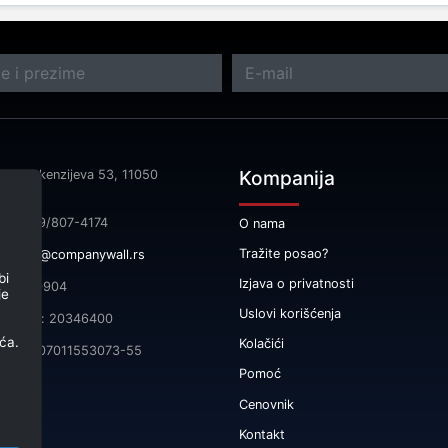
Kompanija
sa: Makenzijeva 53, 11050
rad
fon: 069/807-4174
O nama
Tražite posao?
il:
info@companywall.rs
bi
Izjava o privatnosti
 105340904
je
Uslovi korišćenja
čni broj: 20346400
ća.
Kolačići
165-0007011553073-55
Pomoć
Cenovnik
Kontakt