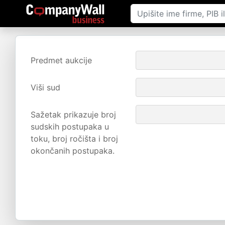
Predmet aukcije
Viši sud
Sažetak prikazuje broj
sudskih postupaka u
toku, broj ročišta i broj
okončanih postupaka.