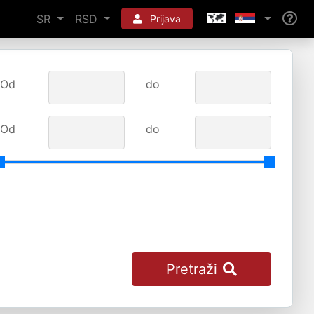
SR
RSD
Prijava
Od
do
Od
do
Pretraži