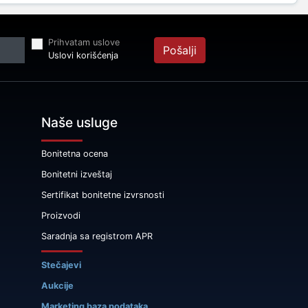
Prihvatam uslove
Pošalji
Uslovi korišćenja
Naše usluge
Bonitetna ocena
Bonitetni izveštaj
Sertifikat bonitetne izvrsnosti
Proizvodi
Saradnja sa registrom APR
Stečajevi
Aukcije
Marketing baza podataka