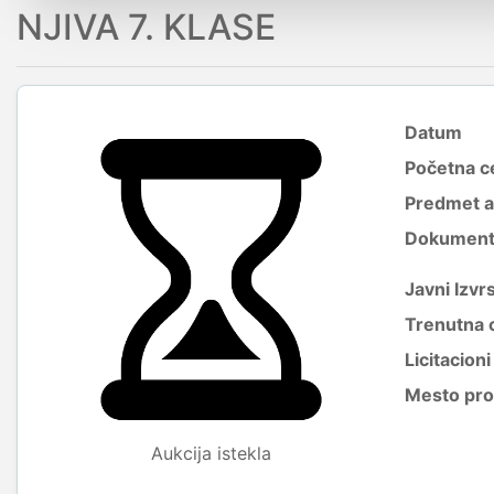
NJIVA 7. KLASE
Datum
Početna c
Predmet a
Dokumenti 
Javni Izvrs
Trenutna 
Licitacion
Mesto pro
Aukcija istekla