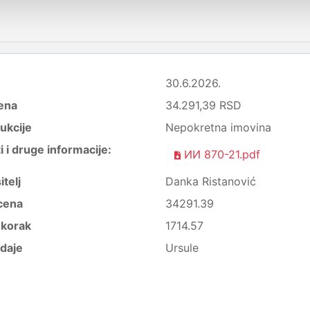
30.6.2026.
ena
34.291,39 RSD
ukcije
Nepokretna imovina
i druge informacije:
ИИ 870-21.pdf
itelj
Danka Ristanović
cena
34291.39
i korak
1714.57
daje
Ursule