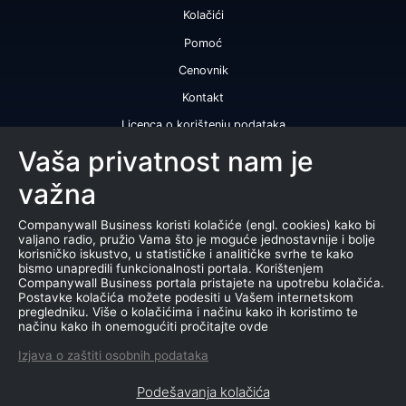
Kolačići
Pomoć
Cenovnik
Kontakt
Licenca o korištenju podataka
Naše usluge
Vaša privatnost nam je
važna
Bonitetna ocena
Bonitetni izveštaj
Companywall Business koristi kolačiće (engl. cookies) kako bi
valjano radio, pružio Vama što je moguće jednostavnije i bolje
Sertifikat bonitetne izvrsnosti
korisničko iskustvo, u statističke i analitičke svrhe te kako
bismo unapredili funkcionalnosti portala. Korištenjem
Proizvodi
Companywall Business portala pristajete na upotrebu kolačića.
Postavke kolačića možete podesiti u Vašem internetskom
Saradnja sa registrom APR
pregledniku. Više o kolačićima i načinu kako ih koristimo te
načinu kako ih onemogućiti pročitajte ovde
Stečajevi
Izjava o zaštiti osobnih podataka
Aukcije
Podešavanja kolačića
Marketing baza podataka