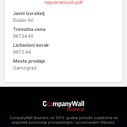
nepokretnosti.pdf
Javni Izvrsitelj
Dušan Ilić
Trenutna cena
96734.40
Licitacioni korak
9673.44
Mesto prodaje
Gamzigrad
CompanyWall Business od 2013. godine pomaže subjektima da
unaprede poslovanje pronalaženjem i povezivanjem klijenata.