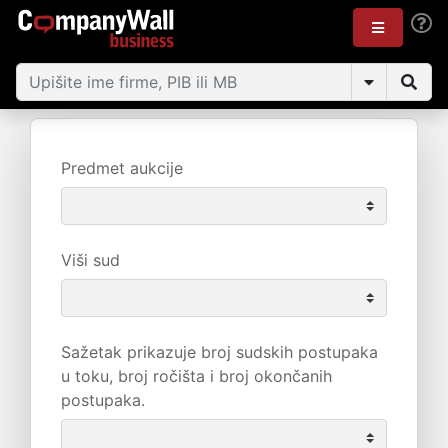
Predmet aukcije
Viši sud
Sažetak prikazuje broj sudskih postupaka
u toku, broj ročišta i broj okončanih
postupaka.