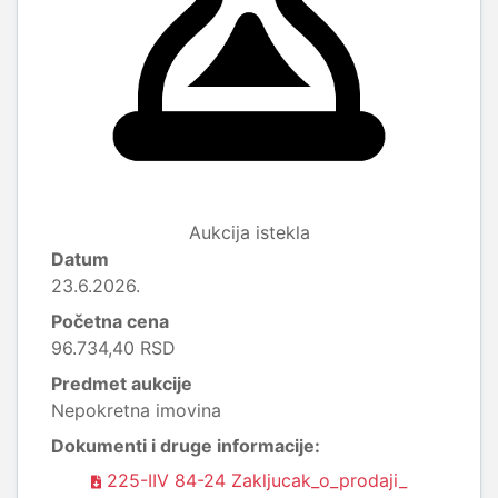
Aukcija istekla
Datum
23.6.2026.
Početna cena
96.734,40 RSD
Predmet aukcije
Nepokretna imovina
Dokumenti i druge informacije:
225-IIV 84-24 Zakljucak_o_prodaji_