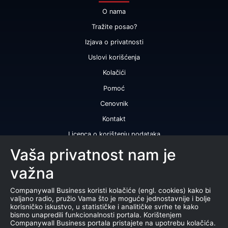
O nama
Tražite posao?
Izjava o privatnosti
Uslovi korišćenja
Kolačići
Pomoć
Cenovnik
Kontakt
Licenca o korištenju podataka
Naše usluge
Vaša privatnost nam je
važna
Bonitetna ocena
Bonitetni izveštaj
Companywall Business koristi kolačiće (engl. cookies) kako bi
valjano radio, pružio Vama što je moguće jednostavnije i bolje
Sertifikat bonitetne izvrsnosti
korisničko iskustvo, u statističke i analitičke svrhe te kako
bismo unapredili funkcionalnosti portala. Korištenjem
Proizvodi
Companywall Business portala pristajete na upotrebu kolačića.