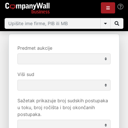
Predmet aukcije
Viši sud
Sažetak prikazuje broj sudskih postupaka
u toku, broj ročišta i broj okončanih
postupaka.