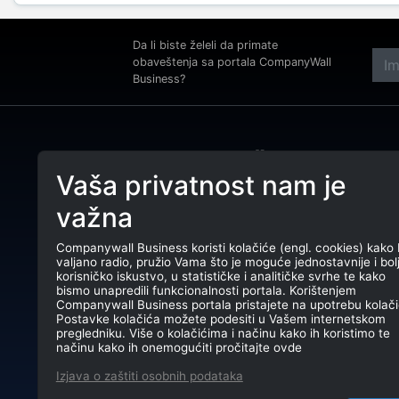
Da li biste želeli da primate
obaveštenja sa portala CompanyWall
Business?
Adre
Beog
Vaša privatnost nam je
Tele
CompanyWall Business od 2013.
važna
godine pomaže subjektima da
E-ma
unaprede poslovanje pronalaženjem i
povezivanjem klijenata.
Companywall Business koristi kolačiće (engl. cookies) kako 
PIB:
valjano radio, pružio Vama što je moguće jednostavnije i bol
CompanyWall Business © 2026
korisničko iskustvo, u statističke i analitičke svrhe te kako
Mati
bismo unapredili funkcionalnosti portala. Korištenjem
Companywall Business portala pristajete na upotrebu kolači
TR: 
Postavke kolačića možete podesiti u Vašem internetskom
pregledniku. Više o kolačićima i načinu kako ih koristimo te
načinu kako ih onemogućiti pročitajte ovde
Izjava o zaštiti osobnih podataka