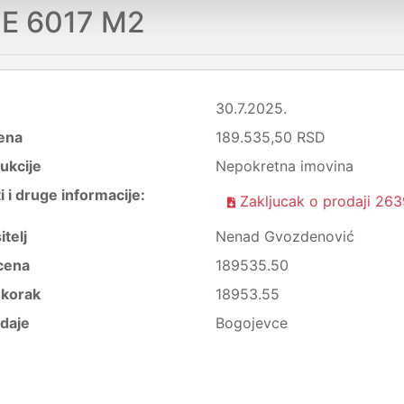
E 6017 M2
30.7.2025.
ena
189.535,50 RSD
ukcije
Nepokretna imovina
i druge informacije:
Zakljucak o prodaji 263
itelj
Nenad Gvozdenović
cena
189535.50
i korak
18953.55
daje
Bogojevce