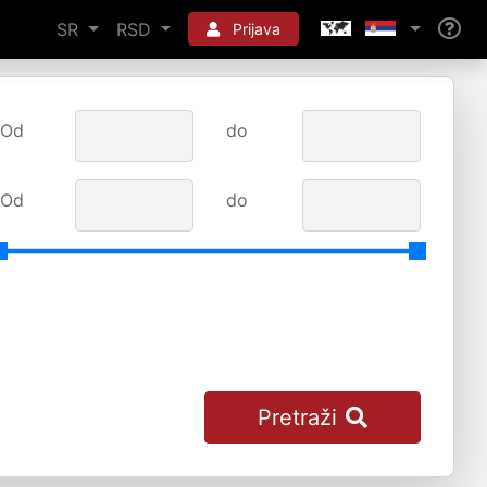
SR
RSD
Prijava
Od
do
Od
do
Pretraži