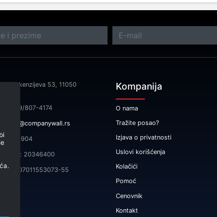
Kompanija
sa: Makenzijeva 53, 11050
rad
fon: 069/807-4174
O nama
Tražite posao?
il:
info@companywall.rs
bi
Izjava o privatnosti
 105340904
je
Uslovi korišćenja
čni broj: 20346400
ća.
Kolačići
165-0007011553073-55
Pomoć
Cenovnik
Kontakt