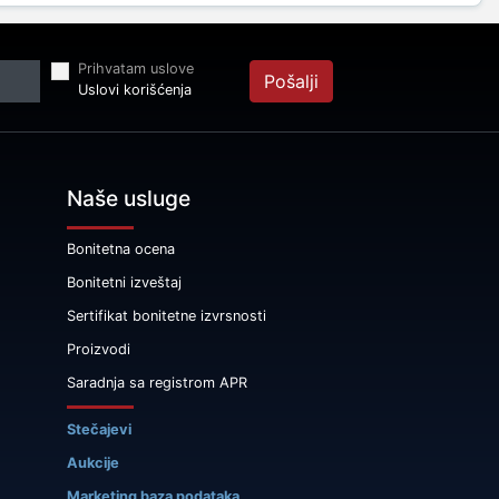
Prihvatam uslove
Pošalji
Uslovi korišćenja
Naše usluge
Bonitetna ocena
Bonitetni izveštaj
Sertifikat bonitetne izvrsnosti
Proizvodi
Saradnja sa registrom APR
Stečajevi
Aukcije
Marketing baza podataka