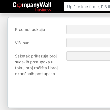
Predmet aukcije
Viši sud
Sažetak prikazuje broj
sudskih postupaka u
toku, broj ročišta i broj
okončanih postupaka.