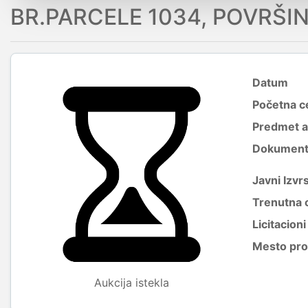
BR.PARCELE 1034, POVRŠIN
Datum
Početna c
Predmet a
Dokumenti 
Javni Izvrs
Trenutna 
Licitacion
Mesto pro
Aukcija istekla