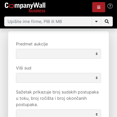
Predmet aukcije
Viši sud
Sažetak prikazuje broj sudskih postupaka
u toku, broj ročišta i broj okončanih
postupaka.