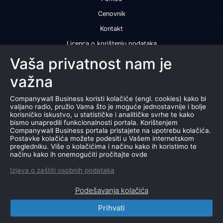
Cenovnik
Kontakt
Licenca o korištenju podataka
Naše usluge
Vaša privatnost nam je
važna
Bonitetna ocena
Bonitetni izveštaj
Companywall Business koristi kolačiće (engl. cookies) kako bi
valjano radio, pružio Vama što je moguće jednostavnije i bolje
Sertifikat bonitetne izvrsnosti
korisničko iskustvo, u statističke i analitičke svrhe te kako
bismo unapredili funkcionalnosti portala. Korištenjem
Proizvodi
Companywall Business portala pristajete na upotrebu kolačića.
Postavke kolačića možete podesiti u Vašem internetskom
Saradnja sa registrom APR
pregledniku. Više o kolačićima i načinu kako ih koristimo te
načinu kako ih onemogućiti pročitajte ovde
Stečajevi
Izjava o zaštiti osobnih podataka
Aukcije
Podešavanja kolačića
Marketing baza podataka
Prihvati