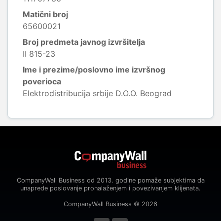
Matični broj
65600021
Broj predmeta javnog izvršitelja
II 815-23
Ime i prezime/poslovno ime izvršnog
poverioca
Elektrodistribucija srbije D.O.O. Beograd
CompanyWall Business od 2013. godine pomaže subjektima da
unaprede poslovanje pronalaženjem i povezivanjem klijenata.
CompanyWall Business © 2026