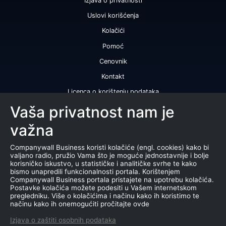
Izjava o privatnosti
Uslovi korišćenja
Kolačići
Pomoć
Cenovnik
Kontakt
Licenca o korištenju podataka
Naše usluge
Vaša privatnost nam je
važna
Bonitetna ocena
Bonitetni izveštaj
Companywall Business koristi kolačiće (engl. cookies) kako bi
valjano radio, pružio Vama što je moguće jednostavnije i bolje
Sertifikat bonitetne izvrsnosti
korisničko iskustvo, u statističke i analitičke svrhe te kako
bismo unapredili funkcionalnosti portala. Korištenjem
Proizvodi
Companywall Business portala pristajete na upotrebu kolačića.
Postavke kolačića možete podesiti u Vašem internetskom
Saradnja sa registrom APR
pregledniku. Više o kolačićima i načinu kako ih koristimo te
načinu kako ih onemogućiti pročitajte ovde
Stečajevi
Izjava o zaštiti osobnih podataka