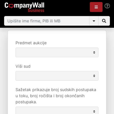
Predmet aukcije
Viši sud
Sažetak prikazuje broj sudskih postupaka
u toku, broj ročišta i broj okončanih
postupaka.