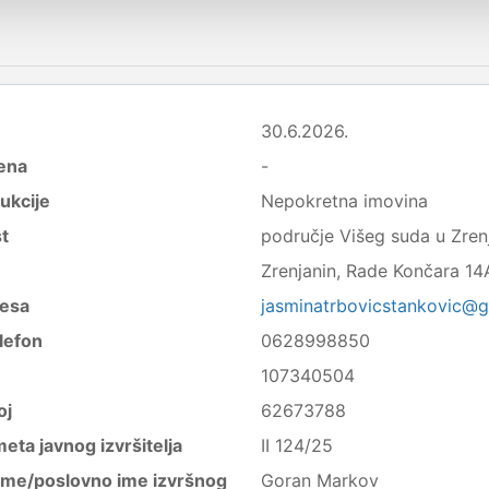
30.6.2026.
ena
-
ukcije
Nepokretna imovina
t
područje Višeg suda u Zrenj
Zrenjanin, Rade Končara 14
resa
jasminatrbovicstankovic@
lefon
0628998850
107340504
oj
62673788
eta javnog izvršitelja
II 124/25
zime/poslovno ime izvršnog
Goran Markov