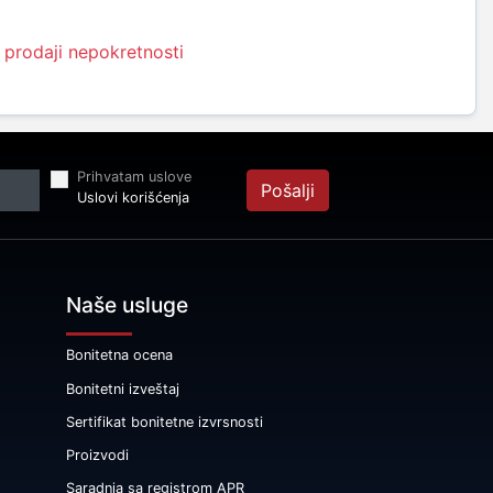
 prodaji nepokretnosti
Prihvatam uslove
Pošalji
Uslovi korišćenja
Naše usluge
Bonitetna ocena
Bonitetni izveštaj
Sertifikat bonitetne izvrsnosti
Proizvodi
Saradnja sa registrom APR