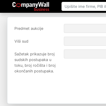
Predmet aukcije
Viši sud
Sažetak prikazuje broj
sudskih postupaka u
toku, broj ročišta i broj
okončanih postupaka.