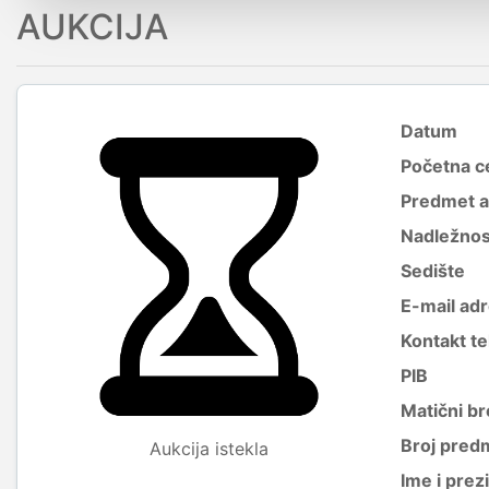
AUKCIJA
Datum
Početna c
Predmet a
Nadležnos
Sedište
E-mail ad
Kontakt te
PIB
Matični br
Broj predm
Aukcija istekla
Ime i pre