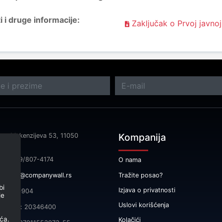
i druge informacije:
Zaključak o Prvoj javnoj
Kompanija
sa: Makenzijeva 53, 11050
rad
fon: 069/807-4174
O nama
Tražite posao?
il:
info@companywall.rs
bi
Izjava o privatnosti
 105340904
je
Uslovi korišćenja
čni broj: 20346400
ća.
Kolačići