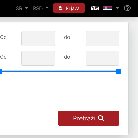
SR
RSD
Prijava
Od
do
Od
do
Pretraži