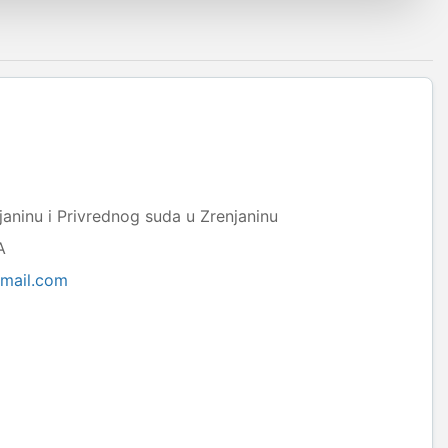
aninu i Privrednog suda u Zrenjaninu
A
gmail.com