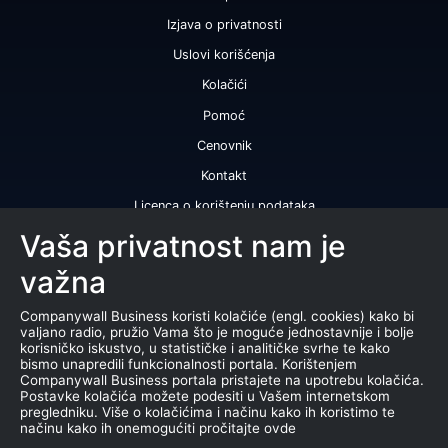
Izjava o privatnosti
Uslovi korišćenja
Kolačići
Pomoć
Cenovnik
Kontakt
Licenca o korištenju podataka
Naše usluge
Vaša privatnost nam je
važna
Bonitetna ocena
Bonitetni izveštaj
Companywall Business koristi kolačiće (engl. cookies) kako bi
valjano radio, pružio Vama što je moguće jednostavnije i bolje
Sertifikat bonitetne izvrsnosti
korisničko iskustvo, u statističke i analitičke svrhe te kako
bismo unapredili funkcionalnosti portala. Korištenjem
Proizvodi
Companywall Business portala pristajete na upotrebu kolačića.
Postavke kolačića možete podesiti u Vašem internetskom
Saradnja sa registrom APR
pregledniku. Više o kolačićima i načinu kako ih koristimo te
načinu kako ih onemogućiti pročitajte ovde
Stečajevi