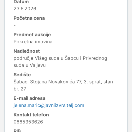
Datum
23.6.2026.
Početna cena
-
Predmet aukcije
Pokretna imovina
Nadležnost
područje Višeg suda u Šapcu i Privrednog
suda u Valjevu
Sedište
Šabac, Stojana Novakovića 77, 3. sprat, stan
br. 27
E-mail adresa
jelena.maric@javniizvrsitelj.com
Kontakt telefon
0665353626
PIB