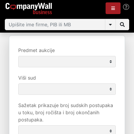
Predmet aukcije
Viši sud
Sažetak prikazuje broj sudskih postupaka
u toku, broj ročišta i broj okončanih
postupaka.