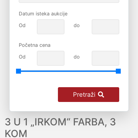
Datum isteka aukcije
Od
do
Početna cena
Od
do
Pretraži
3 U 1 „IRKOM“ FARBA, 3
KOM