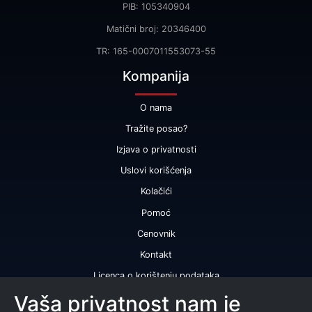
PIB: 105340904
Matični broj: 20346400
TR: 165-0007011553073-55
Kompanija
O nama
Tražite posao?
Izjava o privatnosti
Uslovi korišćenja
Kolačići
Pomoć
Cenovnik
Kontakt
Licenca o korištenju podataka
Naše usluge
Vaša privatnost nam je