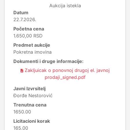
Aukcija istekla
Datum
22.7.2026.
Početna cena
1.650,00 RSD
Predmet aukcije
Pokretna imovina
Dokumenti i druge informacije:
Zakljuicak o ponovnoj drugoj el. javnoj
prodaji_signed.pdf
Javni Izvrsitelj
Đorđe Nestorović
Trenutna cena
1650.00
Licitacioni korak
165.00