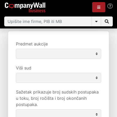
Predmet aukcije
Viši sud
Sažetak prikazuje broj sudskih postupaka
u toku, broj ročišta i broj okončanih
postupaka.